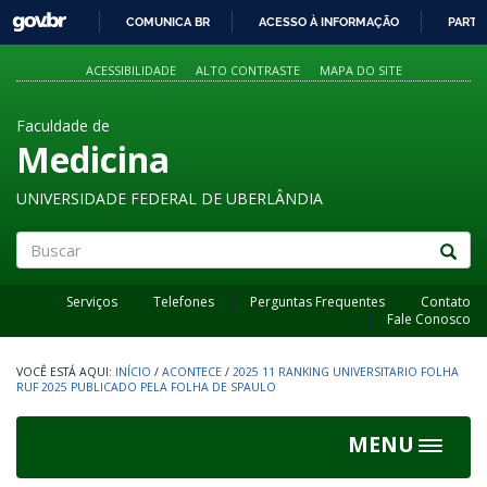
GOVBR
COMUNICA BR
ACESSO À INFORMAÇÃO
PARTI
IR
PARA
ACESSIBILIDADE
ALTO CONTRASTE
MAPA DO SITE
O
CONTEÚDO
Faculdade de
Medicina
UNIVERSIDADE FEDERAL DE UBERLÂNDIA
Buscar
Serviços
Telefones
Perguntas Frequentes
Contato
Fale Conosco
INÍCIO
/
ACONTECE
/
2025 11 RANKING UNIVERSITARIO FOLHA
RUF 2025 PUBLICADO PELA FOLHA DE SPAULO
MENU
Toggle
navigat