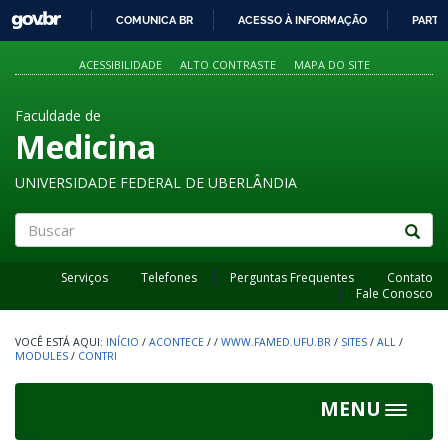
GOVBR
COMUNICA BR
ACESSO À INFORMAÇÃO
PARTI
IR
PARA
ACESSIBILIDADE
ALTO CONTRASTE
MAPA DO SITE
O
CONTEÚDO
Faculdade de
Medicina
UNIVERSIDADE FEDERAL DE UBERLÂNDIA
Buscar
Serviços
Telefones
Perguntas Frequentes
Contato
Fale Conosco
INÍCIO
/
ACONTECE
/
/
WWW.FAMED.UFU.BR
/
SITES
/
ALL
/
MODULES
/
CONTRI
MENU
Toggle
navigat