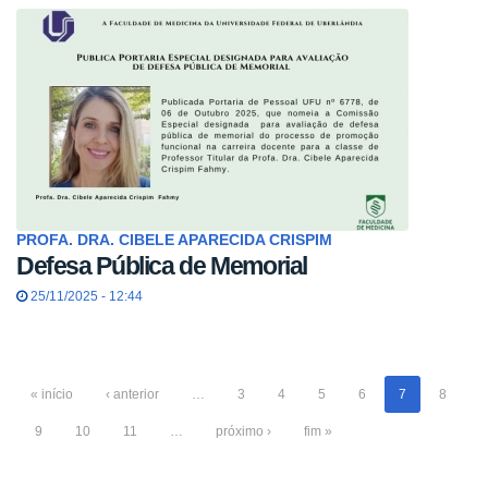
PROFA. DRA. CIBELE APARECIDA CRISPIM
Defesa Pública de Memorial
25/11/2025 - 12:44
« início
‹ anterior
…
3
4
5
6
7
8
9
10
11
…
próximo ›
fim »