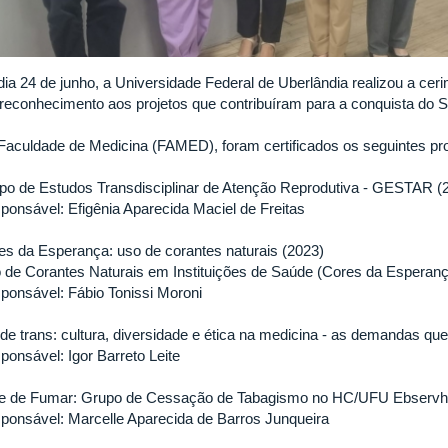
dia 24 de junho, a Universidade Federal de Uberlândia realizou a ceri
reconhecimento aos projetos que contribuíram para a conquista do
Faculdade de Medicina (FAMED), foram certificados os seguintes pro
po de Estudos Transdisciplinar de Atenção Reprodutiva - GESTAR (
ponsável: Efigênia Aparecida Maciel de Freitas
es da Esperança: uso de corantes naturais (2023)
 de Corantes Naturais em Instituições de Saúde (Cores da Esperanç
ponsável: Fábio Tonissi Moroni
de trans: cultura, diversidade e ética na medicina - as demandas qu
ponsável: Igor Barreto Leite
re de Fumar: Grupo de Cessação de Tabagismo no HC/UFU Ebservh
ponsável: Marcelle Aparecida de Barros Junqueira