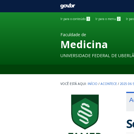
GOVBR
Ir para o conteúdo
1
Ir para o menu
2
Ir pa
Faculdade de
Medicina
UNIVERSIDADE FEDERAL DE UBERL
INÍCIO
/
ACONTECE
/
2025 06
A
S