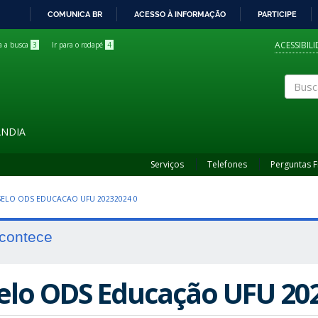
COMUNICA BR
ACESSO À INFORMAÇÃO
PARTICIPE
IR
PARA
ACESSIBIL
ra a busca
3
Ir para o rodapé
4
O
CONTEÚDO
Buscar
ÂNDIA
Serviços
Telefones
Perguntas 
 SELO ODS EDUCACAO UFU 20232024 0
contece
elo ODS Educação UFU 20