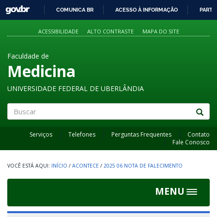
GOVBR
COMUNICA BR
ACESSO À INFORMAÇÃO
PARTI
IR
PARA
ACESSIBILIDADE
ALTO CONTRASTE
MAPA DO SITE
O
CONTEÚDO
Faculdade de
Medicina
UNIVERSIDADE FEDERAL DE UBERLÂNDIA
Buscar
Serviços
Telefones
Perguntas Frequentes
Contato
Fale Conosco
INÍCIO
/
ACONTECE
/
2025 06 NOTA DE FALECIMENTO
MENU
Toggle
navigat