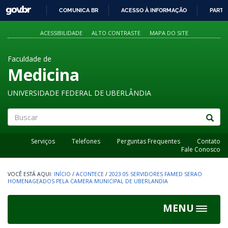
GOVBR
COMUNICA BR
ACESSO À INFORMAÇÃO
PARTI
IR
PARA
ACESSIBILIDADE
ALTO CONTRASTE
MAPA DO SITE
O
CONTEÚDO
Faculdade de
Medicina
UNIVERSIDADE FEDERAL DE UBERLÂNDIA
Buscar
Serviços
Telefones
Perguntas Frequentes
Contato
Fale Conosco
INÍCIO
/
ACONTECE
/
2023 05 SERVIDORES FAMED SERAO
HOMENAGEADOS PELA CAMERA MUNICIPAL DE UBERLANDIA
MENU
Toggle
navigat