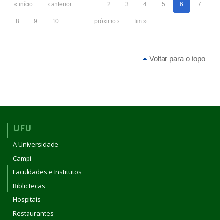
« início
‹ anterior
…
2
3
4
5
6
7
8
9
10
…
próximo ›
fim »
Voltar para o topo
UFU
A Universidade
Campi
Faculdades e Institutos
Bibliotecas
Hospitais
Restaurantes