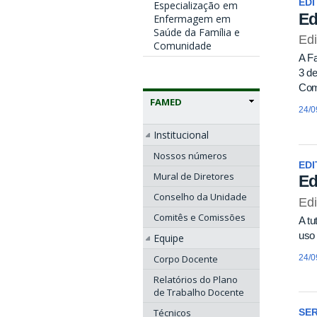
EDI
Especialização em
Ed
Enfermagem em
Saúde da Família e
Ed
Comunidade
A Fa
3 d
Com
FAMED
24/0
Institucional
Nossos números
EDI
Mural de Diretores
Ed
Conselho da Unidade
Edi
Comitês e Comissões
A tu
uso 
Equipe
24/0
Corpo Docente
Relatórios do Plano
de Trabalho Docente
Técnicos
SE