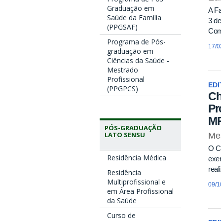
Graduação em
A Fa
Saúde da Família
3 d
(PPGSAF)
Com
Programa de Pós-
17/0
graduação em
Ciências da Saúde -
Mestrado
Profissional
EDI
(PPGPCS)
Ch
Pr
M
PÓS-GRADUAÇÃO
LATO SENSU
Mes
O C
Residência Médica
exer
rea
Residência
Multiprofissional e
09/1
em Área Profissional
da Saúde
Curso de