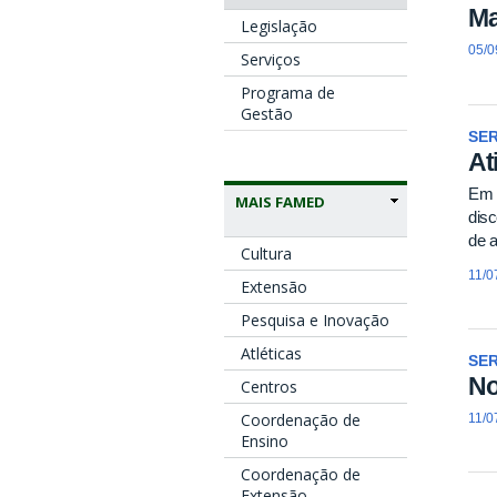
Ma
Legislação
05/0
Serviços
Programa de
Gestão
SE
At
Em n
MAIS FAMED
disc
de a
Cultura
11/0
Extensão
Pesquisa e Inovação
Atléticas
SE
No
Centros
Coordenação de
11/0
Ensino
Coordenação de
Extensão