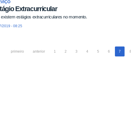
RVIÇO
tágio Extracurricular
existem estágios extracurriculares no momento.
7/2019 - 08:25
primeiro
anterior
1
2
3
4
5
6
7