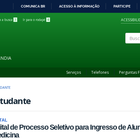
COMUNICA BR
ACESSO À INFORMAÇÃO
PARTICIPE
IR
PARA
ACESSIBIL
ra a busca
3
Ir para o rodapé
4
O
CONTEÚDO
Buscar
ÂNDIA
Serviços
Telefones
Perguntas 
UDANTE
studante
TAL
ital de Processo Seletivo para Ingresso de Al
dicina