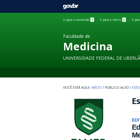
GOVBR
Ir para o conteúdo
1
Ir para o menu
2
Ir pa
Faculdade de
Medicina
UNIVERSIDADE FEDERAL DE UBERL
INÍCIO
/
PUBLICO ALVO
/
EST
E
EDI
Ed
Me