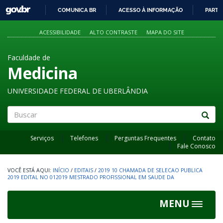
GOVBR
COMUNICA BR
ACESSO À INFORMAÇÃO
PARTI
IR
PARA
ACESSIBILIDADE
ALTO CONTRASTE
MAPA DO SITE
O
CONTEÚDO
Faculdade de
Medicina
UNIVERSIDADE FEDERAL DE UBERLÂNDIA
Buscar
Serviços
Telefones
Perguntas Frequentes
Contato
Fale Conosco
INÍCIO
/
EDITAIS
/
2019 10 CHAMADA DE SELECAO PUBLICA
2019 EDITAL NO 012019 MESTRADO PROFISSIONAL EM SAUDE DA
MENU
Toggle
navigat