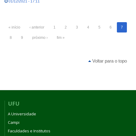
01/12/2021 - 17:11
« início
‹ anterior
1
2
3
4
5
6
7
8
9
próximo ›
fim »
Voltar para o topo
UFU
A Universidade
Campi
Faculdades e Institutos