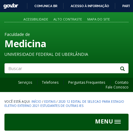
GOVBR
COMUNICA BR
ACESSO À INFORMAÇÃO
PARTI
IR
PARA
ACESSIBILIDADE
ALTO CONTRASTE
MAPA DO SITE
O
CONTEÚDO
Faculdade de
Medicina
UNIVERSIDADE FEDERAL DE UBERLÂNDIA
Buscar
Serviços
Telefones
Perguntas Frequentes
Contato
Fale Conosco
INÍCIO
/
EDITAIS
/
2020 12 EDITAL DE SELECAO PARA ESTAGIO
ELETIVO EXTERNO 2021 ESTUDANTES DE OUTRAS IES
MENU
Toggle
navigat