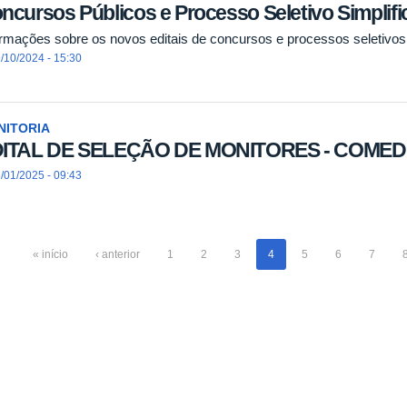
ncursos Públicos e Processo Seletivo Simplif
ormações sobre os novos editais de concursos e processos seletiv
/10/2024 - 15:30
NITORIA
ITAL DE SELEÇÃO DE MONITORES - COMED n
/01/2025 - 09:43
« início
‹ anterior
1
2
3
4
5
6
7