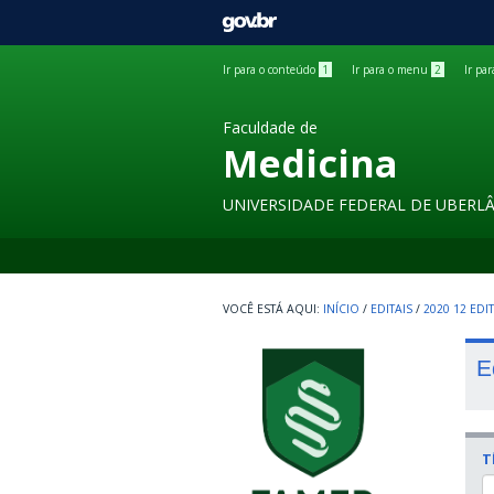
GOVBR
Ir para o conteúdo
1
Ir para o menu
2
Ir pa
Faculdade de
Medicina
UNIVERSIDADE FEDERAL DE UBERL
INÍCIO
/
EDITAIS
/
2020 12 ED
E
T