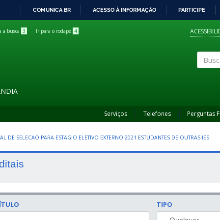
COMUNICA BR
ACESSO À INFORMAÇÃO
PARTICIPE
IR
PARA
ACESSIBIL
ra a busca
3
Ir para o rodapé
4
O
CONTEÚDO
Buscar
ÂNDIA
Serviços
Telefones
Perguntas 
ITAL DE SELECAO PARA ESTAGIO ELETIVO EXTERNO 2021 ESTUDANTES DE OUTRAS IES
ditais
ÍTULO
TIPO