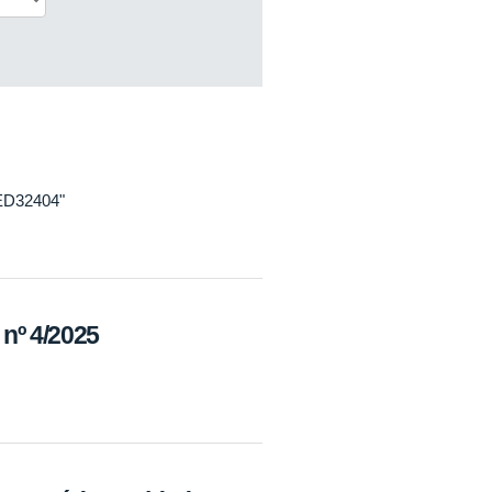
ED32404"
º 4/2025