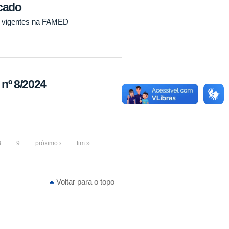
icado
os vigentes na FAMED
º 8/2024
8
9
próximo ›
fim »
Voltar para o topo