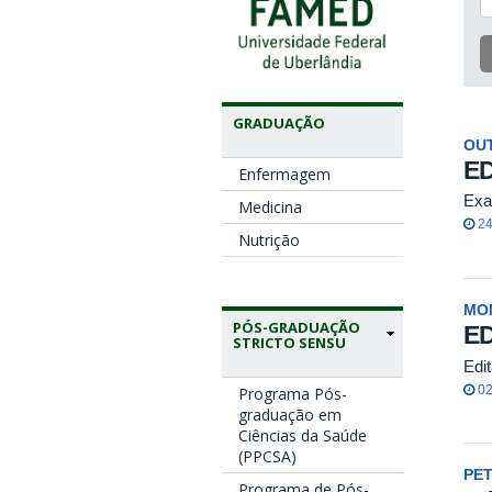
GRADUAÇÃO
OU
ED
Enfermagem
Exa
Medicina
24
Nutrição
MO
PÓS-GRADUAÇÃO
ED
STRICTO SENSU
Edit
02
Programa Pós-
graduação em
Ciências da Saúde
(PPCSA)
PE
Programa de Pós-