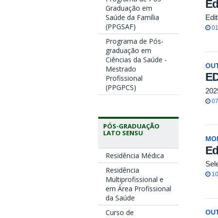
Ed
Graduação em
Saúde da Família
Edi
(PPGSAF)
01
Programa de Pós-
graduação em
Ciências da Saúde -
OU
Mestrado
ED
Profissional
(PPGPCS)
202
07
PÓS-GRADUAÇÃO
LATO SENSU
MO
Ed
Residência Médica
Sel
Residência
10
Multiprofissional e
em Área Profissional
da Saúde
Curso de
OU