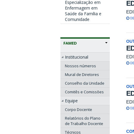
Especialização em
ED
Enfermagem em
EDI
Saúde da Família e
06
Comunidade
OU
FAMED
ED
Institucional
EDI
06
Nossos números
Mural de Diretores
Conselho da Unidade
OU
Comitês e Comissões
ED
Equipe
EDI
08
Corpo Docente
Relatórios do Plano
de Trabalho Docente
CO
Técnicos