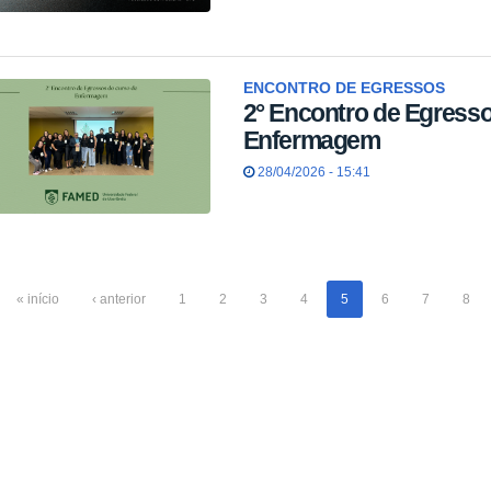
ENCONTRO DE EGRESSOS
2° Encontro de Egresso
Enfermagem
28/04/2026 - 15:41
« início
‹ anterior
1
2
3
4
5
6
7
8