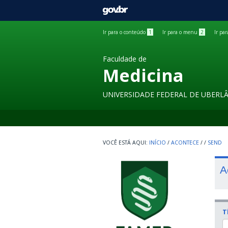
GOVBR
Ir para o conteúdo
1
Ir para o menu
2
Ir pa
Faculdade de
Medicina
UNIVERSIDADE FEDERAL DE UBERL
INÍCIO
/
ACONTECE
/
/
SEND
A
T