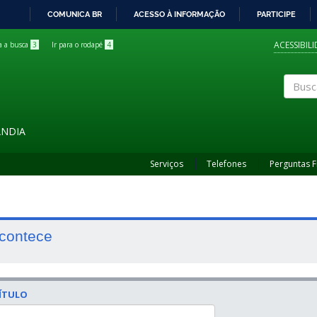
COMUNICA BR
ACESSO À INFORMAÇÃO
PARTICIPE
IR
PARA
ACESSIBIL
ra a busca
3
Ir para o rodapé
4
O
CONTEÚDO
Buscar
ÂNDIA
Serviços
Telefones
Perguntas 
contece
ÍTULO