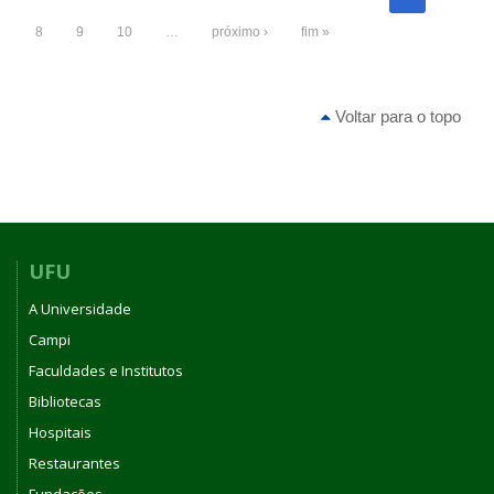
8
9
10
…
próximo ›
fim »
Voltar para o topo
UFU
A Universidade
Campi
Faculdades e Institutos
Bibliotecas
Hospitais
Restaurantes