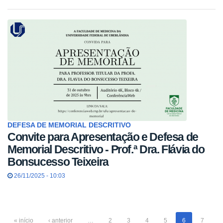
DEFESA DE MEMORIAL DESCRITIVO
Convite para Apresentação e Defesa de
Memorial Descritivo - Prof.ª Dra. Flávia do
Bonsucesso Teixeira
26/11/2025 - 10:03
« início
‹ anterior
…
2
3
4
5
6
7