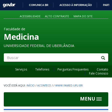
GOVBR
COMUNICA BR
ACESSO À INFORMAÇÃO
PARTI
IR
PARA
ACESSIBILIDADE
ALTO CONTRASTE
MAPA DO SITE
O
CONTEÚDO
Faculdade de
Medicina
UNIVERSIDADE FEDERAL DE UBERLÂNDIA
Buscar
Serviços
Telefones
Perguntas Frequentes
Contato
Fale Conosco
INÍCIO
/
ACONTECE
/
/
WWW.FAMED.UFU.BR
MENU
Toggle
navigat