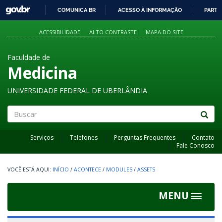
GOVBR
COMUNICA BR
ACESSO À INFORMAÇÃO
PARTI
IR
PARA
ACESSIBILIDADE
ALTO CONTRASTE
MAPA DO SITE
O
CONTEÚDO
Faculdade de
Medicina
UNIVERSIDADE FEDERAL DE UBERLÂNDIA
Buscar
Serviços
Telefones
Perguntas Frequentes
Contato
Fale Conosco
INÍCIO
/
ACONTECE
/
MODULES
/
ASSETS
MENU
Toggle
navigat