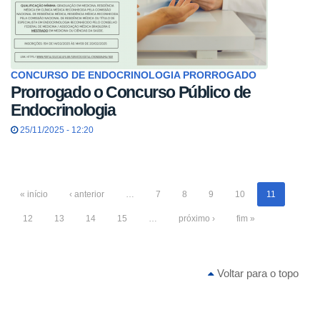
CONCURSO DE ENDOCRINOLOGIA PRORROGADO
Prorrogado o Concurso Público de
Endocrinologia
25/11/2025 - 12:20
« início
‹ anterior
…
7
8
9
10
11
12
13
14
15
…
próximo ›
fim »
Voltar para o topo