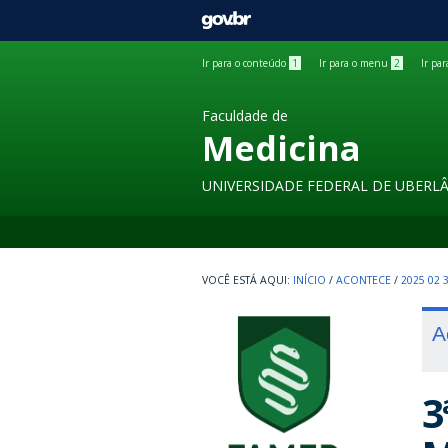
GOVBR
Ir para o conteúdo
1
Ir para o menu
2
Ir pa
Faculdade de
Medicina
UNIVERSIDADE FEDERAL DE UBERL
INÍCIO
/
ACONTECE
/
2025 02
A
3