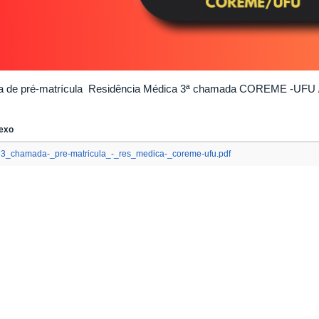
ta de pré-matrícula Residência Médica 3ª chamada COREME -UFU
exo
3_chamada-_pre-matricula_-_res_medica-_coreme-ufu.pdf