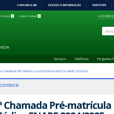
COMUNICA BR
ACESSO À INFORMAÇÃO
PARTICIPE
IR
PARA
ACESSIBIL
ra a busca
3
Ir para o rodapé
4
O
CONTEÚDO
Buscar
ÂNDIA
Serviços
Telefones
Perguntas 
 3A CHAMADA PRE MATRICULA RESIDENCIA MEDICA ENARE 20242025
contece
ª Chamada Pré-matrícula 