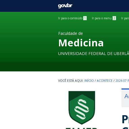
GOVBR
Ir para o conteúdo
1
Ir para o menu
2
Ir pa
Faculdade de
Medicina
UNIVERSIDADE FEDERAL DE UBERL
INÍCIO
/
ACONTECE
/
2026 07
A
P