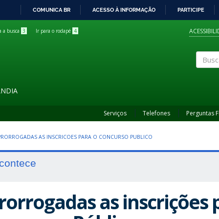
COMUNICA BR
ACESSO À INFORMAÇÃO
PARTICIPE
IR
PARA
ACESSIBIL
ra a busca
3
Ir para o rodapé
4
O
CONTEÚDO
Buscar
ÂNDIA
Serviços
Telefones
Perguntas 
 PRORROGADAS AS INSCRICOES PARA O CONCURSO PUBLICO
contece
rorrogadas as inscrições 