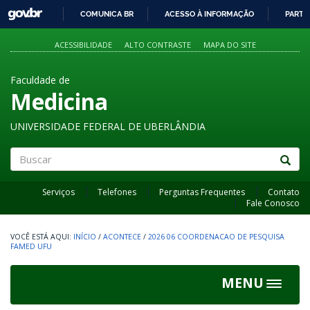
GOVBR
COMUNICA BR
ACESSO À INFORMAÇÃO
PARTI
IR
PARA
ACESSIBILIDADE
ALTO CONTRASTE
MAPA DO SITE
O
CONTEÚDO
Faculdade de
Medicina
UNIVERSIDADE FEDERAL DE UBERLÂNDIA
Buscar
Serviços
Telefones
Perguntas Frequentes
Contato
Fale Conosco
INÍCIO
/
ACONTECE
/
2026 06 COORDENACAO DE PESQUISA
FAMED UFU
MENU
Toggle
navigat