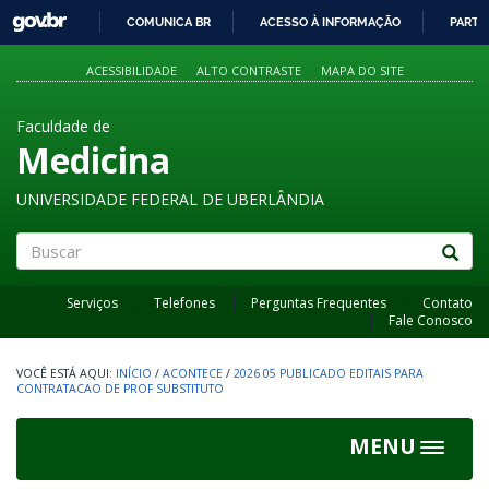
GOVBR
COMUNICA BR
ACESSO À INFORMAÇÃO
PARTI
IR
PARA
ACESSIBILIDADE
ALTO CONTRASTE
MAPA DO SITE
O
CONTEÚDO
Faculdade de
Medicina
UNIVERSIDADE FEDERAL DE UBERLÂNDIA
Buscar
Serviços
Telefones
Perguntas Frequentes
Contato
Fale Conosco
INÍCIO
/
ACONTECE
/
2026 05 PUBLICADO EDITAIS PARA
CONTRATACAO DE PROF SUBSTITUTO
MENU
Toggle
navigat