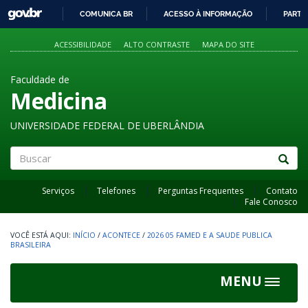
GOVBR
COMUNICA BR
ACESSO À INFORMAÇÃO
PARTI
IR
PARA
ACESSIBILIDADE
ALTO CONTRASTE
MAPA DO SITE
O
CONTEÚDO
Faculdade de
Medicina
UNIVERSIDADE FEDERAL DE UBERLÂNDIA
Buscar
Serviços
Telefones
Perguntas Frequentes
Contato
Fale Conosco
INÍCIO
/
ACONTECE
/
2026 05 FAMED E A SAUDE PUBLICA
BRASILEIRA
MENU
Toggle
navigat