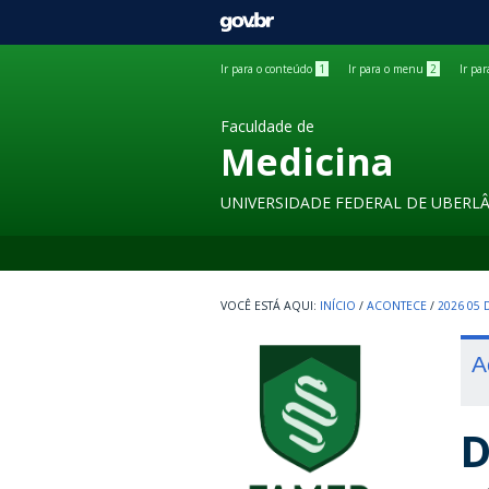
GOVBR
Ir para o conteúdo
1
Ir para o menu
2
Ir pa
Faculdade de
Medicina
UNIVERSIDADE FEDERAL DE UBERL
INÍCIO
/
ACONTECE
/
2026 05
A
D