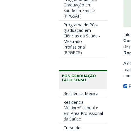
Graduação em
Saúde da Família
(PPGSAF)
Programa de Pós-
graduação em
Inf
Ciências da Saúde -
Com
Mestrado
de 
Profissional
(PPGPCS)
Rod
A c
rea
com
PÓS-GRADUAÇÃO
LATO SENSU
P
Residência Médica
Residência
Multiprofissional e
em Área Profissional
da Saúde
Curso de