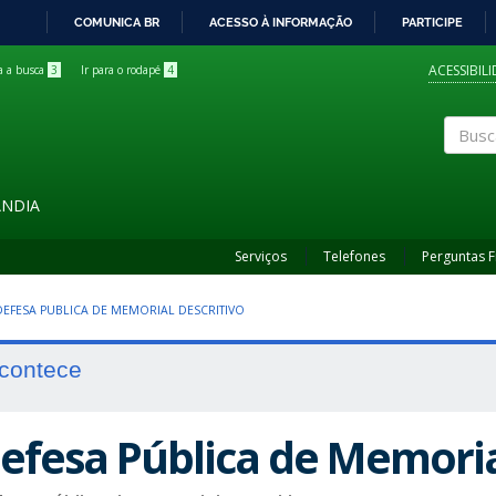
COMUNICA BR
ACESSO À INFORMAÇÃO
PARTICIPE
IR
PARA
ACESSIBIL
ra a busca
3
Ir para o rodapé
4
O
CONTEÚDO
Buscar
ÂNDIA
Serviços
Telefones
Perguntas 
 DEFESA PUBLICA DE MEMORIAL DESCRITIVO
contece
efesa Pública de Memoria