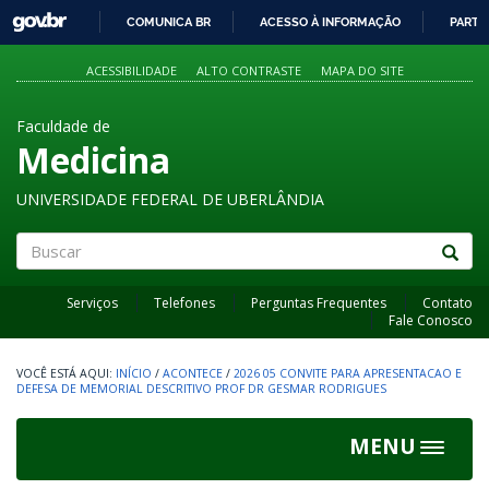
GOVBR
COMUNICA BR
ACESSO À INFORMAÇÃO
PARTI
IR
PARA
ACESSIBILIDADE
ALTO CONTRASTE
MAPA DO SITE
O
CONTEÚDO
Faculdade de
Medicina
UNIVERSIDADE FEDERAL DE UBERLÂNDIA
Buscar
Serviços
Telefones
Perguntas Frequentes
Contato
Fale Conosco
INÍCIO
/
ACONTECE
/
2026 05 CONVITE PARA APRESENTACAO E
DEFESA DE MEMORIAL DESCRITIVO PROF DR GESMAR RODRIGUES
MENU
Toggle
navigat