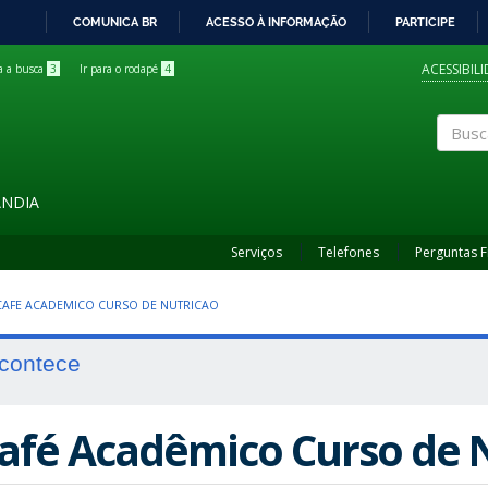
COMUNICA BR
ACESSO À INFORMAÇÃO
PARTICIPE
IR
PARA
ACESSIBIL
ra a busca
3
Ir para o rodapé
4
O
CONTEÚDO
Buscar
ÂNDIA
Serviços
Telefones
Perguntas 
 CAFE ACADEMICO CURSO DE NUTRICAO
contece
afé Acadêmico Curso de 