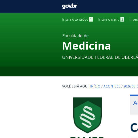
GOVBR
Ir para o conteúdo
1
Ir para o menu
2
Ir pa
Faculdade de
Medicina
UNIVERSIDADE FEDERAL DE UBERL
INÍCIO
/
ACONTECE
/
2026 05
A
C