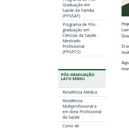
Graduação em
Saúde da Família
(PPGSAF)
Hoj
Programa de Pós-
graduação em
com
Ciências da Saúde -
Gra
Mestrado
Profissional
O e
(PPGPCS)
muit
Agr
mom
PÓS-GRADUAÇÃO
LATO SENSU
Residência Médica
Residência
Multiprofissional e
em Área Profissional
da Saúde
Curso de