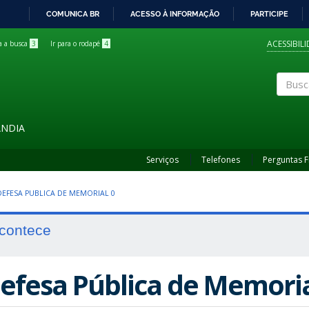
COMUNICA BR
ACESSO À INFORMAÇÃO
PARTICIPE
IR
PARA
ACESSIBIL
ra a busca
3
Ir para o rodapé
4
O
CONTEÚDO
Buscar
ÂNDIA
Serviços
Telefones
Perguntas 
 DEFESA PUBLICA DE MEMORIAL 0
contece
efesa Pública de Memori