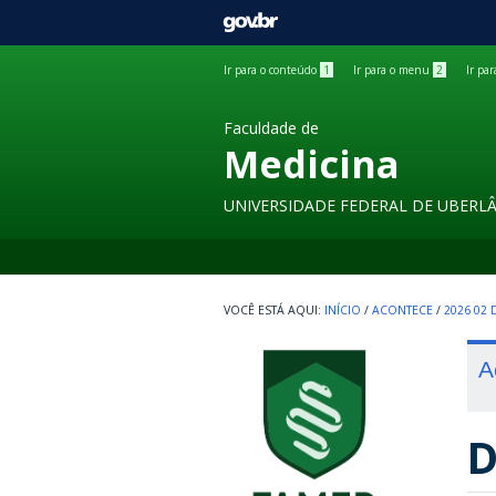
GOVBR
Ir para o conteúdo
1
Ir para o menu
2
Ir pa
Faculdade de
Medicina
UNIVERSIDADE FEDERAL DE UBERL
INÍCIO
/
ACONTECE
/
2026 02
A
D