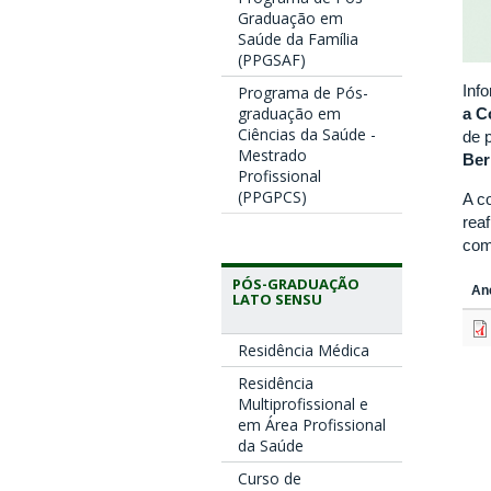
Graduação em
Saúde da Família
(PPGSAF)
Inf
Programa de Pós-
graduação em
a C
Ciências da Saúde -
de 
Mestrado
Ber
Profissional
(PPGPCS)
A c
rea
com
PÓS-GRADUAÇÃO
An
LATO SENSU
Residência Médica
Residência
Multiprofissional e
em Área Profissional
da Saúde
Curso de