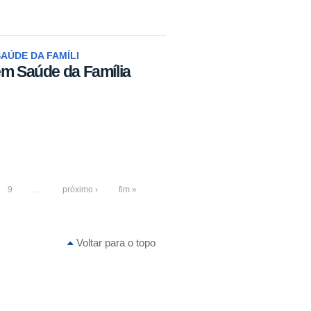
AÚDE DA FAMÍLI
em Saúde da Família
9
…
próximo ›
fim »
Voltar para o topo