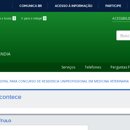
COMUNICA BR
ACESSO À INFORMAÇÃO
PARTICIPE
IR
PARA
ACESSIBIL
ra a busca
3
Ir para o rodapé
4
O
CONTEÚDO
Buscar
ÂNDIA
Serviços
Telefones
Perguntas 
 EDITAL PARA CONCURSO DE RESIDENCIA UNIPROFISSIONAL EM MEDICINA VETERINARIA
contece
ÍTULO