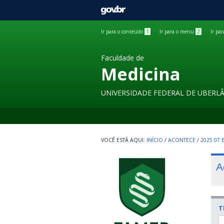
GOVBR
Ir para o conteúdo
1
Ir para o menu
2
Ir pa
Faculdade de
Medicina
UNIVERSIDADE FEDERAL DE UBERL
INÍCIO
/
ACONTECE
/
2025 07
A
T