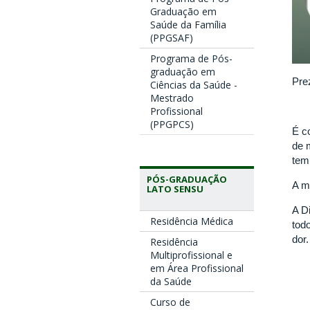
Graduação em
Saúde da Família
(PPGSAF)
Programa de Pós-
graduação em
Pre
Ciências da Saúde -
Mestrado
Profissional
(PPGPCS)
É c
de 
tem
PÓS-GRADUAÇÃO
A m
LATO SENSU
A D
Residência Médica
tod
dor.
Residência
Multiprofissional e
em Área Profissional
da Saúde
Curso de