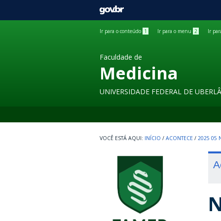
GOVBR
Ir para o conteúdo
1
Ir para o menu
2
Ir pa
Faculdade de
Medicina
UNIVERSIDADE FEDERAL DE UBERL
INÍCIO
/
ACONTECE
/
2025 05
A
N