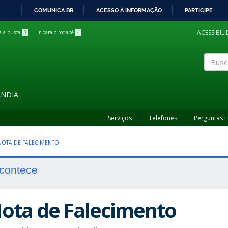
COMUNICA BR
ACESSO À INFORMAÇÃO
PARTICIPE
IR
PARA
ACESSIBIL
ra a busca
3
Ir para o rodapé
4
O
CONTEÚDO
Buscar
ÂNDIA
Serviços
Telefones
Perguntas 
 NOTA DE FALECIMENTO
contece
ota de Falecimento