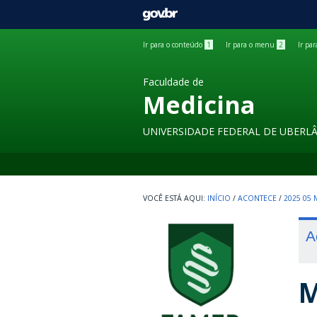
GOVBR
Ir para o conteúdo
1
Ir para o menu
2
Ir pa
Faculdade de
Medicina
UNIVERSIDADE FEDERAL DE UBERL
INÍCIO
/
ACONTECE
/
2025 05 
A
M