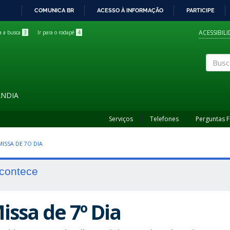
COMUNICA BR
ACESSO À INFORMAÇÃO
PARTICIPE
IR
PARA
ACESSIBIL
ra a busca
3
Ir para o rodapé
4
O
CONTEÚDO
Buscar
ÂNDIA
Serviços
Telefones
Perguntas 
MISSA DE 7O DIA
contece
issa de 7º Dia