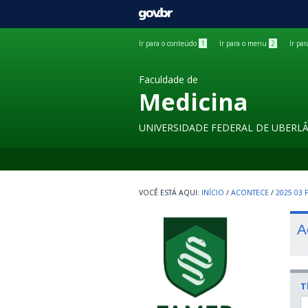
GOVBR
Ir para o conteúdo
1
Ir para o menu
2
Ir pa
Faculdade de
Medicina
UNIVERSIDADE FEDERAL DE UBERL
INÍCIO
/
ACONTECE
/
2025 03
A
T