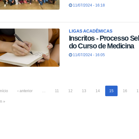
11/07/2024 - 16:18
LIGAS ACADÊMICAS
Inscritos - Processo S
do Curso de Medicina
11/07/2024 - 16:05
início
‹ anterior
…
11
12
13
14
15
16
1
im »