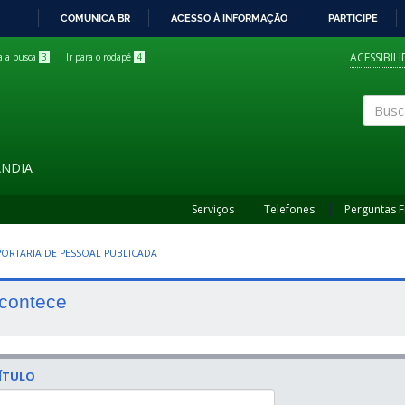
COMUNICA BR
ACESSO À INFORMAÇÃO
PARTICIPE
IR
PARA
ACESSIBIL
ra a busca
3
Ir para o rodapé
4
O
CONTEÚDO
Buscar
ÂNDIA
Serviços
Telefones
Perguntas 
 PORTARIA DE PESSOAL PUBLICADA
contece
ÍTULO