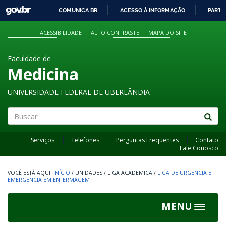
GOVBR
COMUNICA BR
ACESSO À INFORMAÇÃO
PARTI
IR
PARA
ACESSIBILIDADE
ALTO CONTRASTE
MAPA DO SITE
O
CONTEÚDO
Faculdade de
Medicina
UNIVERSIDADE FEDERAL DE UBERLÂNDIA
Buscar
Serviços
Telefones
Perguntas Frequentes
Contato
Fale Conosco
INÍCIO
/
UNIDADES
/
LIGA ACADEMICA
/
LIGA DE URGENCIA E
EMERGENCIA EM ENFERMAGEM
MENU
Toggle
navigat