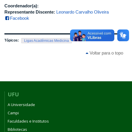
Coordenador(a):
Representante Discente:
Leonardo Carvalho Oliveira
Facebook
Tópicos:
Ligas Acadêmicas Medicina
Voltar para o topo
UFU
A Universidade
Campi
Faculdades e Institutos
Bibliotecas