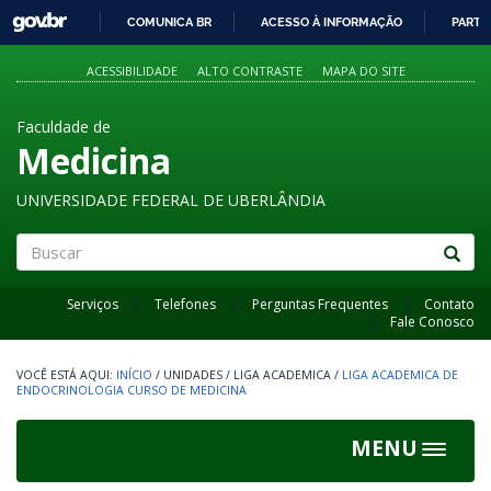
GOVBR
COMUNICA BR
ACESSO À INFORMAÇÃO
PARTI
IR
PARA
ACESSIBILIDADE
ALTO CONTRASTE
MAPA DO SITE
O
CONTEÚDO
Faculdade de
Medicina
UNIVERSIDADE FEDERAL DE UBERLÂNDIA
Buscar
Serviços
Telefones
Perguntas Frequentes
Contato
Fale Conosco
INÍCIO
/
UNIDADES
/
LIGA ACADEMICA
/
LIGA ACADEMICA DE
ENDOCRINOLOGIA CURSO DE MEDICINA
MENU
Toggle
navigat