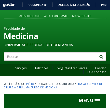
GOVBR
COMUNICA BR
ACESSO À INFORMAÇÃO
PARTI
IR
PARA
ACESSIBILIDADE
ALTO CONTRASTE
MAPA DO SITE
O
CONTEÚDO
Faculdade de
Medicina
UNIVERSIDADE FEDERAL DE UBERLÂNDIA
Buscar
Serviços
Telefones
Perguntas Frequentes
Contato
Fale Conosco
INÍCIO
/
UNIDADES
/
LIGA ACADEMICA
/
LIGA ACADEMICA DE
CIRURGIA E TRAUMA CURSO DE MEDICINA
MENU
Toggle
navigat