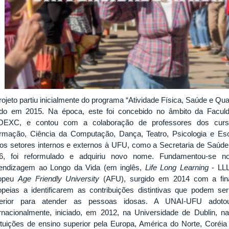
rojeto partiu inicialmente do programa “Atividade Física, Saúde e Qua
ado em 2015. Na época, este foi concebido no âmbito da Facul
EXC, e contou com a colaboração de professores dos cur
ormação, Ciência da Computação, Dança, Teatro, Psicologia e Es
ros setores internos e externos à UFU, como a Secretaria de Saúd
6, foi reformulado e adquiriu novo nome. Fundamentou-se n
endizagem ao Longo da Vida (em inglês,
Life Long Learning
- LLL
ropeu
Age Friendly University
(AFU), surgido em 2014 com a final
opeias a identificarem as contribuições distintivas que podem ser 
erior para atender as pessoas idosas. A UNAI-UFU adot
ernacionalmente, iniciado, em 2012, na Universidade de Dublin, n
tituições de ensino superior pela Europa, América do Norte, Coréia