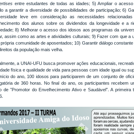
ertises
entre estudantes de todas as idades; 5) Ampliar o aces
o a garantir a diversidade de possibilidades de participação; 6) G
versidade leve em consideração as necessidades relacionadas
hecimento dos alunos sobre os dividendos da longevidade e a ri
iedade; 8) Melhorar o acesso dos idosos aos programas da univer
ar, assim como as artes e atividades culturais; 9) Fazer com que a u
 própria comunidade de aposentados; 10) Garantir diálogo constan
direitos da população mais velha.
almente, a UNAI-UFU busca promover ações educacionais, recreativas
vidade física e qualidade de vida para pessoas com idade igual ou su
início do ano, 100 idosos para participarem de um conjunto de ofi
igatória de 360 horas. No final do ano, os participantes recebem u
ulo de "Promotor do Envelhecimento Ativo e Saudável”.
A primeira
6.