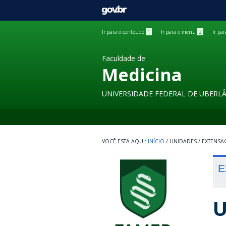
GOVBR
Ir para o conteúdo
1
Ir para o menu
2
Ir pa
Faculdade de
Medicina
UNIVERSIDADE FEDERAL DE UBERL
INÍCIO
/
UNIDADES
/
EXTENSA
E
U