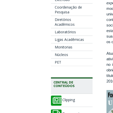
exp
Coordenação de
mod
Pesquisa
uni
Diretórios
con
Acadêmicos
soc
est
Laboratórios
sua
Ligas Acadêmicas
os 
Monitorias
Atu
Núcleos
ati
PET
no 
obr
tít
201
CENTRAL DE
CONTEÚDOS
Clipping