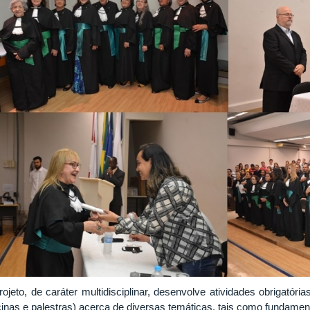
rojeto, de caráter multidisciplinar, desenvolve atividades obrigatóri
icinas e palestras) acerca de diversas temáticas, tais como fundament