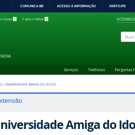
COMUNICA BR
ACESSO À INFORMAÇÃO
PARTICIPE
IR
PARA
ACESSIBIL
ra a busca
3
Ir para o rodapé
4
O
CONTEÚDO
Buscar
ÂNDIA
Serviços
Telefones
Perguntas 
O
/
UNIVERSIDADE AMIGA DO IDOSO
xtensão
niversidade Amiga do Id