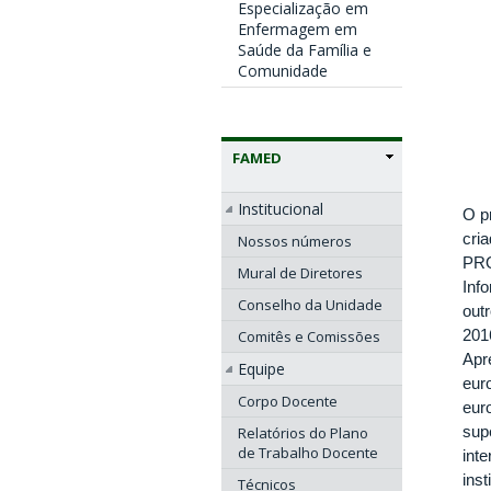
Especialização em
Enfermagem em
Saúde da Família e
Comunidade
FAMED
Institucional
O p
cri
Nossos números
PRO
Mural de Diretores
Inf
Conselho da Unidade
out
201
Comitês e Comissões
Apr
Equipe
eu
Corpo Docente
eur
sup
Relatórios do Plano
de Trabalho Docente
int
ins
Técnicos