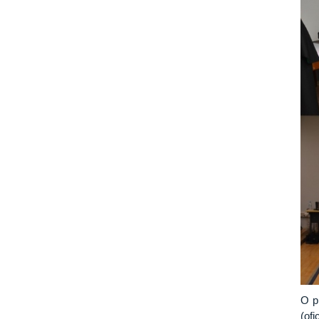
O p
(of