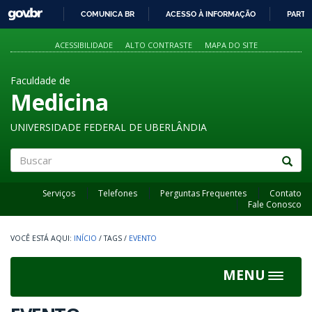
GOVBR
COMUNICA BR
ACESSO À INFORMAÇÃO
PARTI
IR
PARA
ACESSIBILIDADE
ALTO CONTRASTE
MAPA DO SITE
O
CONTEÚDO
Faculdade de
Medicina
UNIVERSIDADE FEDERAL DE UBERLÂNDIA
Buscar
Serviços
Telefones
Perguntas Frequentes
Contato
Fale Conosco
INÍCIO
/
TAGS
/
EVENTO
MENU
Toggle
navigat