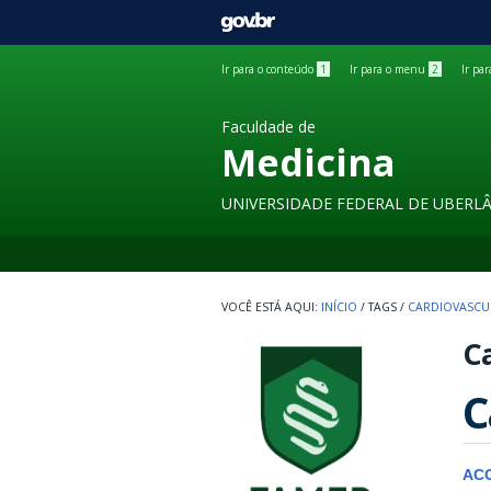
GOVBR
Ir para o conteúdo
1
Ir para o menu
2
Ir pa
Faculdade de
Medicina
UNIVERSIDADE FEDERAL DE UBERL
INÍCIO
/
TAGS
/
CARDIOVASCU
Ca
C
AC