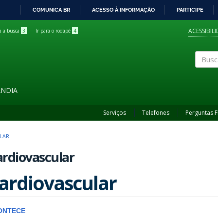
COMUNICA BR
ACESSO À INFORMAÇÃO
PARTICIPE
IR
PARA
ACESSIBIL
ra a busca
3
Ir para o rodapé
4
O
CONTEÚDO
Buscar
ÂNDIA
Serviços
Telefones
Perguntas 
LAR
rdiovascular
ardiovascular
ONTECE