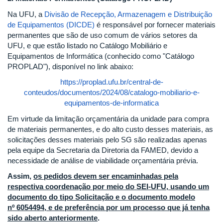
Na UFU, a
Divisão de Recepção, Armazenagem e Distribuição
de Equipamentos (DICDE)
é responsável por fornecer materiais
permanentes que são de uso comum de vários setores da
UFU, e que estão listado no Catálogo Mobiliário e
Equipamentos de Informática (conhecido como "Catálogo
PROPLAD"), disponível no link abaixo:
https://proplad.ufu.br/central-de-
conteudos/documentos/2024/08/catalogo-mobiliario-e-
equipamentos-de-informatica
Em virtude da limitação orçamentária da unidade para compra
de materiais permanentes, e do alto custo desses materiais, as
solicitações desses materiais pelo SG são realizadas apenas
pela equipe da Secretaria da Diretoria da FAMED, devido a
necessidade de análise de viabilidade orçamentária prévia.
Assim,
os pedidos devem ser encaminhadas pela
respectiva coordenação por meio do SEI-UFU, usando um
documento do tipo Solicitação e o documento modelo
nº 6054494, e de preferência por um processo que já tenha
sido aberto anteriormente
.