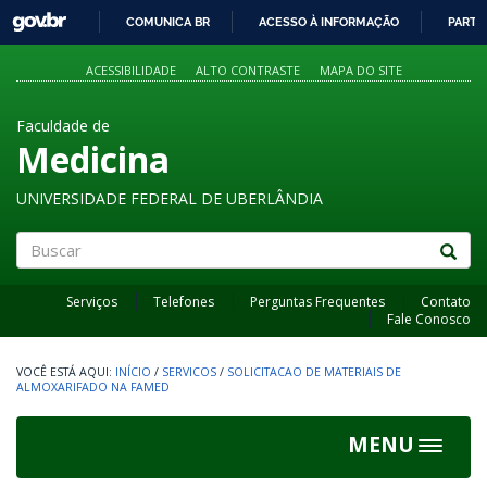
GOVBR
COMUNICA BR
ACESSO À INFORMAÇÃO
PARTI
IR
PARA
ACESSIBILIDADE
ALTO CONTRASTE
MAPA DO SITE
O
CONTEÚDO
Faculdade de
Medicina
UNIVERSIDADE FEDERAL DE UBERLÂNDIA
Buscar
Serviços
Telefones
Perguntas Frequentes
Contato
Fale Conosco
INÍCIO
/
SERVICOS
/
SOLICITACAO DE MATERIAIS DE
ALMOXARIFADO NA FAMED
MENU
Toggle
navigat