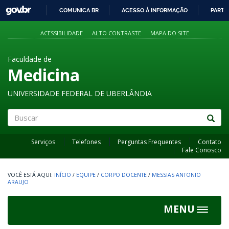
GOVBR
COMUNICA BR
ACESSO À INFORMAÇÃO
PARTI
IR
PARA
ACESSIBILIDADE
ALTO CONTRASTE
MAPA DO SITE
O
CONTEÚDO
Faculdade de
Medicina
UNIVERSIDADE FEDERAL DE UBERLÂNDIA
Buscar
Serviços
Telefones
Perguntas Frequentes
Contato
Fale Conosco
INÍCIO
/
EQUIPE
/
CORPO DOCENTE
/
MESSIAS ANTONIO
ARAUJO
MENU
Toggle
navigat