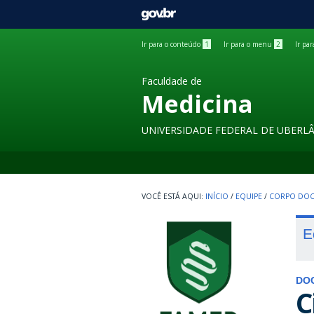
GOVBR
Ir para o conteúdo
1
Ir para o menu
2
Ir pa
Faculdade de
Medicina
UNIVERSIDADE FEDERAL DE UBERL
INÍCIO
/
EQUIPE
/
CORPO DOC
E
DO
C