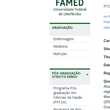
Pro
por
Publ
GRADUAÇÃO
Últi
Enfermagem
Car
Medicina
Sit
Nutrição
Tit
Dat
PÓS-GRADUAÇÃO
Reg
STRICTO SENSU
Qua
Atu
Programa Pós-
reg
graduação em
Med
Ciências da Saúde
(PPCSA)
(20
Gra
Programa de Pós-