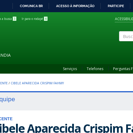
COMUNICA BR
ACESSO À INFORMAÇÃO
PARTICIPE
IR
PARA
ACESSIBIL
ra a busca
3
Ir para o rodapé
4
O
CONTEÚDO
Buscar
ÂNDIA
Serviços
Telefones
Perguntas 
ENTE
/
CIBELE APARECIDA CRISPIM FAHMY
quipe
CENTE
ibele Aparecida Crispim