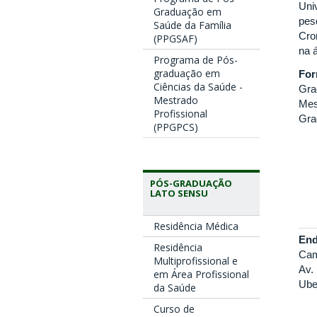
Uni
Graduação em
pes
Saúde da Família
Cro
(PPGSAF)
na 
Programa de Pós-
graduação em
Fo
Ciências da Saúde -
Gra
Mestrado
Mes
Profissional
Gra
(PPGPCS)
PÓS-GRADUAÇÃO
LATO SENSU
Residência Médica
End
Residência
Cam
Multiprofissional e
Av.
em Área Profissional
Ube
da Saúde
Curso de