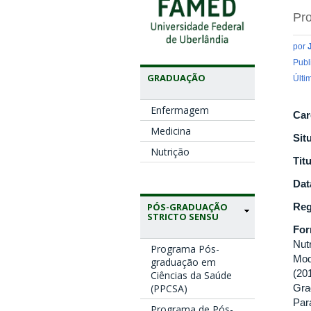
Pro
por
Publ
GRADUAÇÃO
Últi
Enfermagem
Car
Medicina
Sit
Nutrição
Tit
Dat
PÓS-GRADUAÇÃO
Reg
STRICTO SENSU
Fo
Nut
Programa Pós-
Mod
graduação em
(20
Ciências da Saúde
(PPCSA)
Gra
Par
Programa de Pós-