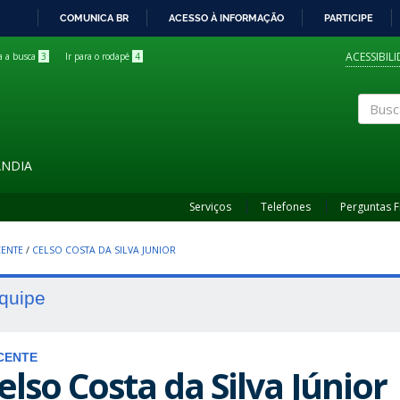
COMUNICA BR
ACESSO À INFORMAÇÃO
PARTICIPE
IR
PARA
ACESSIBIL
ra a busca
3
Ir para o rodapé
4
O
CONTEÚDO
Buscar
ÂNDIA
Serviços
Telefones
Perguntas 
ENTE
/
CELSO COSTA DA SILVA JUNIOR
quipe
CENTE
elso Costa da Silva Júnior