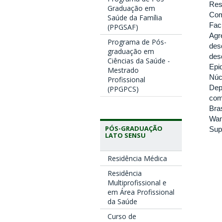
Res
Graduação em
Com
Saúde da Família
Fac
(PPGSAF)
Agr
Programa de Pós-
des
graduação em
des
Ciências da Saúde -
Epi
Mestrado
Núc
Profissional
Dep
(PPGPCS)
com
Bras
Wan
PÓS-GRADUAÇÃO
Sup
LATO SENSU
Residência Médica
Residência
Multiprofissional e
em Área Profissional
da Saúde
Curso de