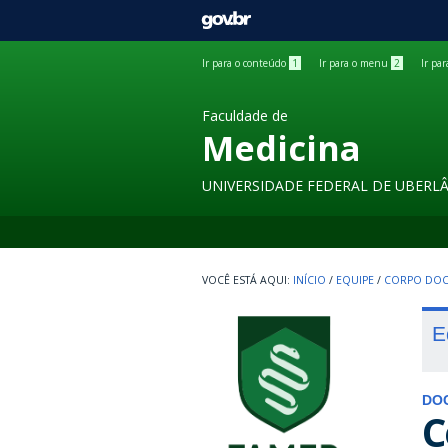
GOVBR
Ir para o conteúdo
1
Ir para o menu
2
Ir pa
Faculdade de
Medicina
UNIVERSIDADE FEDERAL DE UBERL
INÍCIO
/
EQUIPE
/
CORPO DOC
E
DO
C