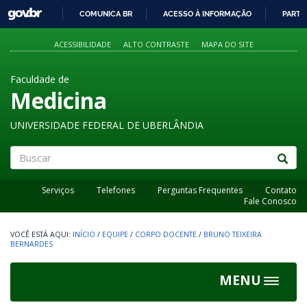
GOVBR
COMUNICA BR
ACESSO À INFORMAÇÃO
PARTI
IR
PARA
ACESSIBILIDADE
ALTO CONTRASTE
MAPA DO SITE
O
CONTEÚDO
Faculdade de
Medicina
UNIVERSIDADE FEDERAL DE UBERLÂNDIA
Buscar
Serviços
Telefones
Perguntas Frequentes
Contato
Fale Conosco
INÍCIO
/
EQUIPE
/
CORPO DOCENTE
/
BRUNO TEIXEIRA
BERNARDES
MENU
Toggle
navigat