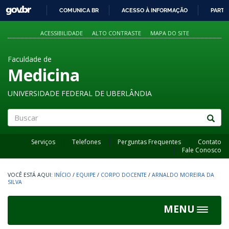
GOVBR
COMUNICA BR
ACESSO À INFORMAÇÃO
PARTI
IR
PARA
ACESSIBILIDADE
ALTO CONTRASTE
MAPA DO SITE
O
CONTEÚDO
Faculdade de
Medicina
UNIVERSIDADE FEDERAL DE UBERLÂNDIA
Buscar
Serviços
Telefones
Perguntas Frequentes
Contato
Fale Conosco
INÍCIO
/
EQUIPE
/
CORPO DOCENTE
/
ARNALDO MOREIRA DA
SILVA
MENU
Toggle
navigat