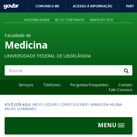
GOVBR
COMUNICA BR
ACESSO À INFORMAÇÃO
PARTI
IR
PARA
ACESSIBILIDADE
ALTO CONTRASTE
MAPA DO SITE
O
CONTEÚDO
Faculdade de
Medicina
UNIVERSIDADE FEDERAL DE UBERLÂNDIA
Buscar
Serviços
Telefones
Perguntas Frequentes
Contato
Fale Conosco
INÍCIO
/
EQUIPE
/
CORPO DOCENTE
/
APARECIDA HELENA
BALDO GUIMARAES
MENU
Toggle
navigat