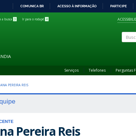
COMUNICA BR
ACESSO À INFORMAÇÃO
PARTICIPE
IR
PARA
ACESSIBIL
ra a busca
3
Ir para o rodapé
4
O
CONTEÚDO
Buscar
ÂNDIA
Serviços
Telefones
Perguntas 
ANA PEREIRA REIS
quipe
SCENTE
na Pereira Reis