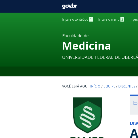
GOVBR
Ir para o conteúdo
1
Ir para o menu
2
Ir pa
Faculdade de
Medicina
UNIVERSIDADE FEDERAL DE UBERL
INÍCIO
/
EQUIPE
/
DISCENTES
/
E
DI
A