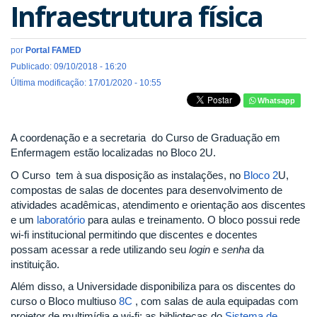
Infraestrutura física
por
Portal FAMED
Publicado: 09/10/2018 - 16:20
Última modificação: 17/01/2020 - 10:55
Whatsapp
A coordenação e a secretaria do Curso de Graduação em
Enfermagem estão localizadas no Bloco 2U.
O Curso tem à sua disposição as instalações, no
Bloco 2
U,
compostas de salas de docentes para desenvolvimento de
atividades acadêmicas, atendimento e orientação aos discentes
e um
laboratório
para aulas e treinamento. O bloco possui rede
wi-fi institucional permitindo que discentes e docentes
possam acessar a rede utilizando seu
login
e
senha
da
instituição.
Além disso, a Universidade disponibiliza para os discentes do
curso o Bloco multiuso
8C
, com salas de aula equipadas com
projetor de multimídia e wi-fi; as bibliotecas do
Sistema de