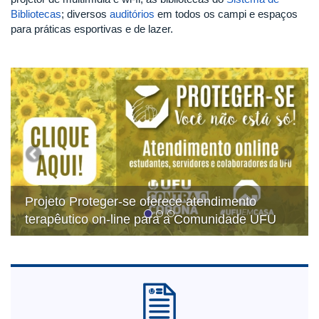
Bibliotecas
; diversos
auditórios
em todos os campi e espaços
para práticas esportivas e de lazer.
Previous
Next
 Proteger-se oferece atendimento
Docente do
tico on-line para a Comunidade UFU
homenagea