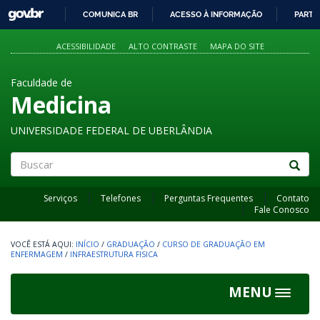
GOVBR
COMUNICA BR
ACESSO À INFORMAÇÃO
PARTI
IR
PARA
ACESSIBILIDADE
ALTO CONTRASTE
MAPA DO SITE
O
CONTEÚDO
Faculdade de
Medicina
UNIVERSIDADE FEDERAL DE UBERLÂNDIA
Buscar
Serviços
Telefones
Perguntas Frequentes
Contato
Fale Conosco
INÍCIO
/
GRADUAÇÃO
/
CURSO DE GRADUAÇÃO EM
ENFERMAGEM
/
INFRAESTRUTURA FISICA
MENU
Toggle
navigat