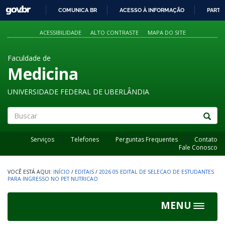
GOVBR
COMUNICA BR
ACESSO À INFORMAÇÃO
PARTI
IR
PARA
ACESSIBILIDADE
ALTO CONTRASTE
MAPA DO SITE
O
CONTEÚDO
Faculdade de
Medicina
UNIVERSIDADE FEDERAL DE UBERLÂNDIA
Buscar
Serviços
Telefones
Perguntas Frequentes
Contato
Fale Conosco
INÍCIO
/
EDITAIS
/
2026 05 EDITAL DE SELECAO DE ESTUDANTES
PARA INGRESSO NO PET NUTRICAO
MENU
Toggle
navigat