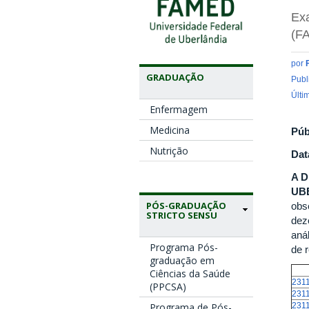
Exa
(F
por
GRADUAÇÃO
Publ
Últi
Enfermagem
Medicina
Púb
Nutrição
Dat
A 
UB
PÓS-GRADUAÇÃO
obse
STRICTO SENSU
dez
aná
Programa Pós-
de 
graduação em
Ciências da Saúde
231
(PPCSA)
231
231
Programa de Pós-