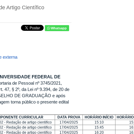
 Artigo Científico
Whatsapp
 externa
UNIVERSIDADE FEDERAL DE
ortaria de Pessoal nº 3745/2021,
. 47, § 2º, da Lei nº 9.394, de 20 de
CONSELHO DE GRADUAÇÃO e após
em torna público o presente edital
PONENTE CURRICULAR​
DATA PROVA
HORÁRIO INÍCIO
HORÁRIO
- Redação de artigo cientifico
17/04/2025
15:10
15
- Redação de artigo cientifico
17/04/2025
15:45
16
- Redação de artigo cientifico
17/04/2025
16:20
16