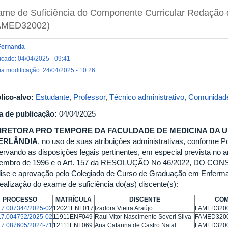
me de Suficiência do Componente Curricular Redação de
AMED32002)
Fernanda
icado: 04/04/2025 - 09:41
ma modificação: 24/04/2025 - 10:26
lico-alvo:
Estudante
,
Professor
,
Técnico administrativo
,
Comunidade
a de publicação:
04/04/2025
DIRETORA PRO TEMPORE DA FACULDADE DE MEDICINA DA 
ERLÂNDIA
, no uso de suas atribuições administrativas, conforme P
rvando as disposições legais pertinentes, em especial prevista no art
embro de 1996 e o Art. 157 da RESOLUÇÃO No 46/2022, DO 
lise e aprovação pelo Colegiado de Curso de Graduação em Enfermag
realização do exame de suficiência do(as) discente(s):
PROCESSO
MATRÍCULA
DISCENTE​
COM
17.007344/2025-02
12021ENF017
Izadora Vieira Araújo
FAMED32002 
17.004752/2025-02
11911ENF049
Raul Vitor Nascimento Severi Silva
FAMED32002 
17.087605/2024-71
12111ENF069
Ana Catarina de Castro Natal
FAMED32002 