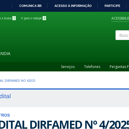
COMUNICA BR
ACESSO À INFORMAÇÃO
PARTICIPE
IR
PARA
ACESSIBIL
ra a busca
3
Ir para o rodapé
4
O
CONTEÚDO
Buscar
ÂNDIA
Serviços
Telefones
Perguntas 
ITAL DIRFAMED NO 42025
dital
TROS
DITAL DIRFAMED Nº 4/202