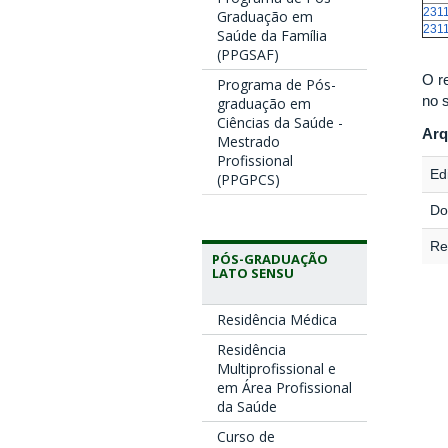
231
Graduação em
231
Saúde da Família
(PPGSAF)
O r
Programa de Pós-
no s
graduação em
Ciências da Saúde -
Arq
Mestrado
Profissional
Edi
(PPGPCS)
Do
Re
PÓS-GRADUAÇÃO
LATO SENSU
Residência Médica
Residência
Multiprofissional e
em Área Profissional
da Saúde
Curso de