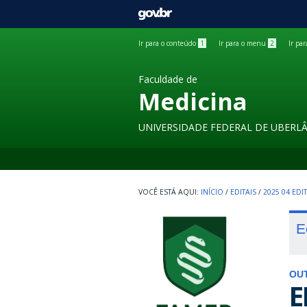
GOVBR
Ir para o conteúdo
1
Ir para o menu
2
Ir pa
Faculdade de
Medicina
UNIVERSIDADE FEDERAL DE UBERL
INÍCIO
/
EDITAIS
/
2025 04 ED
E
OU
E