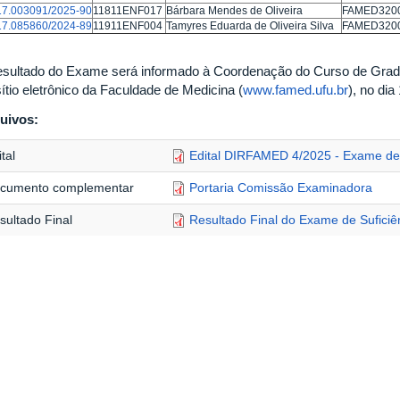
17.003091/2025-90
11811ENF017
Bárbara Mendes de Oliveira
FAMED32002 
17.085860/2024-89
11911ENF004
Tamyres Eduarda de Oliveira Silva
FAMED32002 
esultado do Exame será informado à Coordenação do Curso de Gra
ítio eletrônico da Faculdade de Medicina (
www.famed.ufu.br
), no dia
uivos:
tal
Edital DIRFAMED 4/2025 - Exame de
cumento complementar
Portaria Comissão Examinadora
sultado Final
Resultado Final do Exame de Suficiê