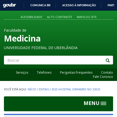
GOVBR
COMUNICA BR
ACESSO À INFORMAÇÃO
PARTI
IR
PARA
ACESSIBILIDADE
ALTO CONTRASTE
MAPA DO SITE
O
CONTEÚDO
Faculdade de
Medicina
UNIVERSIDADE FEDERAL DE UBERLÂNDIA
Buscar
Serviços
Telefones
Perguntas Frequentes
Contato
Fale Conosco
INÍCIO
/
EDITAIS
/
2025 04 EDITAL DIRFAMED NO 32025
MENU
Toggle
navigat