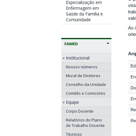
Especialização em
vis
Enfermagem em
tra
Saúde da Família e
val
Comunidade
As 
ori
FAMED
Arq
Institucional
Edi
Nossos números
Mural de Diretores
Er
Conselho da Unidade
Do
Comitês e Comissões
Er
Equipe
Re
Corpo Docente
Relatórios do Plano
Re
de Trabalho Docente
Técnicos