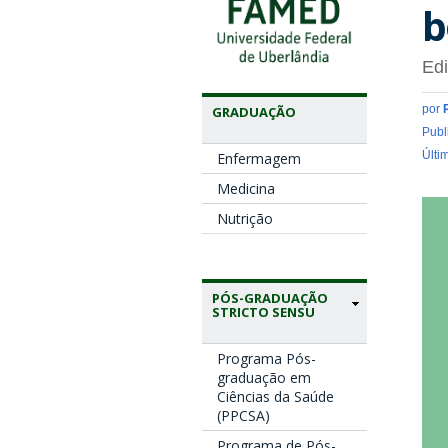
b
Ed
por
GRADUAÇÃO
Publ
Últi
Enfermagem
Medicina
e
Nutrição
PÓS-GRADUAÇÃO
STRICTO SENSU
Programa Pós-
graduação em
Ciências da Saúde
(PPCSA)
Programa de Pós-