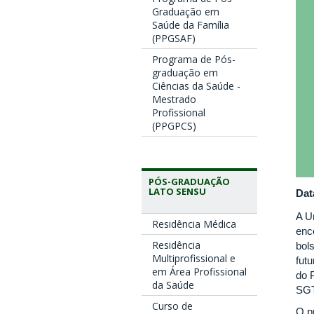
Graduação em
Saúde da Família
(PPGSAF)
Programa de Pós-
graduação em
Ciências da Saúde -
Mestrado
Profissional
(PPGPCS)
PÓS-GRADUAÇÃO
LATO SENSU
Dat
A U
Residência Médica
enc
Residência
bol
Multiprofissional e
fut
em Área Profissional
do 
da Saúde
SGT
Curso de
O p