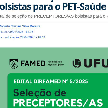
olsistas para o PET-Saúd
ital de seleção de PRECEPTORES/AS bolsistas para o
Roberta Cristina Silva Moreira
icado: 09/04/2025 - 12:35
ma modificação: 28/04/2025 - 16:43
dital_preceptoresas.png