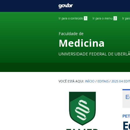
GOVBR
Ir para o conteúdo
1
Ir para o menu
2
Ir pa
Faculdade de
Medicina
UNIVERSIDADE FEDERAL DE UBERL
INÍCIO
/
EDITAIS
/
2025 04 ED
E
PE
E