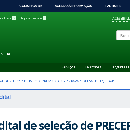
COMUNICA BR
ACESSO À INFORMAÇÃO
PARTICIPE
IR
PARA
ACESSIBIL
ra a busca
3
Ir para o rodapé
4
O
CONTEÚDO
Buscar
ÂNDIA
Serviços
Telefones
Perguntas 
ITAL DE SELECAO DE PRECEPTORESAS BOLSISTAS PARA O PET SAUDE EQUIDADE
dital
T
dital de seleção de PREC