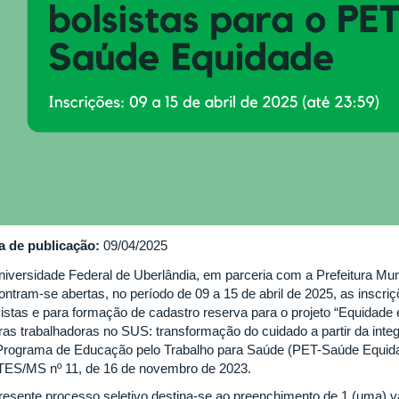
a de publicação:
09/04/2025
niversidade Federal de Uberlândia, em parceria com a Prefeitura Mun
ontram-se abertas, no período de 09 a 15 de abril de 2025, as inscri
sistas e para formação de cadastro reserva para o projeto “Equidade 
uras trabalhadoras no SUS: transformação do cuidado a partir da int
Programa de Educação pelo Trabalho para Saúde (PET-Saúde Equida
ES/MS nº 11, de 16 de novembro de 2023.
resente processo seletivo destina-se ao preenchimento de 1 (uma) v