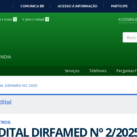
COMUNICA BR
ACESSO À INFORMAÇÃO
PARTICIPE
IR
PARA
ACESSIBIL
ra a busca
3
Ir para o rodapé
4
O
CONTEÚDO
Buscar
ÂNDIA
Serviços
Telefones
Perguntas 
ITAL DIRFAMED NO 22025
dital
TROS
DITAL DIRFAMED Nº 2/202