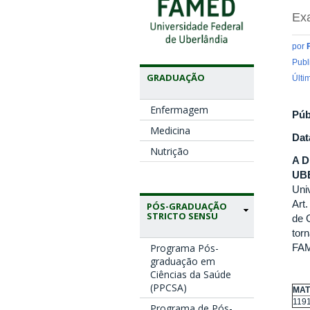
Ex
por
Publ
GRADUAÇÃO
Últi
Enfermagem
Púb
Medicina
Dat
Nutrição
A 
UB
Uni
Art
PÓS-GRADUAÇÃO
STRICTO SENSU
de 
tor
Programa Pós-
FAM
graduação em
Ciências da Saúde
(PPCSA)
MAT
119
Programa de Pós-