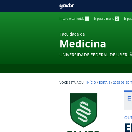
GOVBR
Ir para o conteúdo
1
Ir para o menu
2
Ir pa
Faculdade de
Medicina
UNIVERSIDADE FEDERAL DE UBERL
INÍCIO
/
EDITAIS
/
2025 03 ED
E
OU
E