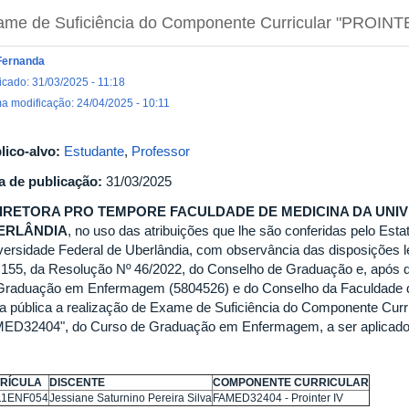
ame de Suficiência do Componente Curricular "PROIN
Fernanda
icado: 31/03/2025 - 11:18
ma modificação: 24/04/2025 - 10:11
lico-alvo:
Estudante
,
Professor
a de publicação:
31/03/2025
DIRETORA PRO TEMPORE FACULDADE DE MEDICINA DA UNI
ERLÂNDIA
, no uso das atribuições que lhe são conferidas pelo Est
versidade Federal de Uberlândia, com observância das disposições le
. 155, da Resolução Nº 46/2022, do Conselho de Graduação e, após 
Graduação em Enfermagem (5804526) e do Conselho da Faculdade de
na pública a realização de Exame de Suficiência do Componente Cur
ED32404", do Curso de Graduação em Enfermagem, a ser aplicado 
RÍCULA
DISCENTE​
COMPONENTE CURRICULAR​
11ENF054
Jessiane Saturnino Pereira Silva
FAMED32404 - Prointer IV