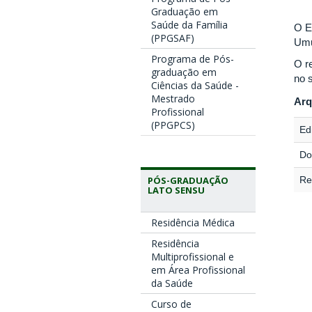
Graduação em
Saúde da Família
O E
(PPGSAF)
Umu
Programa de Pós-
O r
graduação em
no s
Ciências da Saúde -
Mestrado
Arq
Profissional
(PPGPCS)
Edi
Do
PÓS-GRADUAÇÃO
Re
LATO SENSU
Residência Médica
Residência
Multiprofissional e
em Área Profissional
da Saúde
Curso de