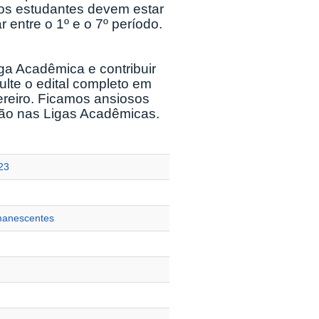
, os estudantes devem estar
 entre o 1º e o 7º período.
ga Acadêmica e contribuir
lte o edital completo em
ereiro. Ficamos ansiosos
ação nas Ligas Acadêmicas.
23
manescentes