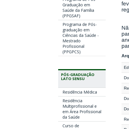
fev
Graduação em
reg
Saúde da Família
(PPGSAF)
Programa de Pós-
Nã
graduação em
pa
Ciências da Saúde -
an
Mestrado
pa
Profissional
(PPGPCS)
Arq
Edi
PÓS-GRADUAÇÃO
Do
LATO SENSU
Re
Residência Médica
Do
Residência
Multiprofissional e
Do
em Área Profissional
da Saúde
Re
Curso de