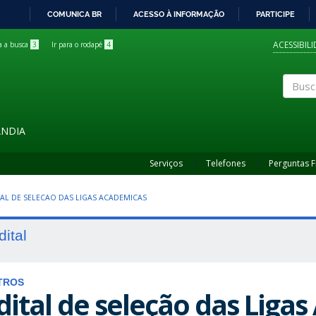
COMUNICA BR
ACESSO À INFORMAÇÃO
PARTICIPE
IR
PARA
ACESSIBIL
ra a busca
3
Ir para o rodapé
4
O
CONTEÚDO
Buscar
ÂNDIA
Serviços
Telefones
Perguntas 
ITAL DE SELECAO DAS LIGAS ACADEMICAS
dital
TROS
dital de seleção das Liga