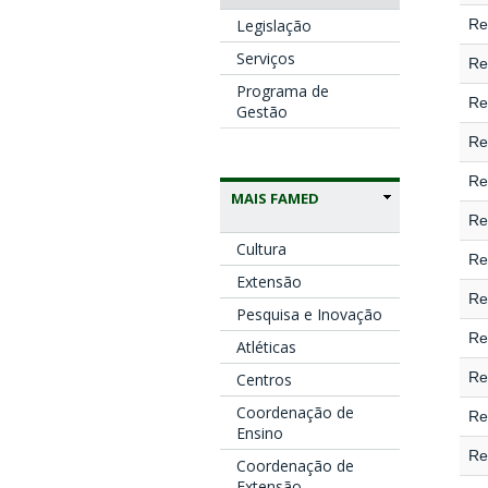
Legislação
Re
Serviços
Re
Programa de
Re
Gestão
Re
Re
MAIS FAMED
Re
Cultura
Re
Extensão
Re
Pesquisa e Inovação
Re
Atléticas
Re
Centros
Coordenação de
Re
Ensino
Re
Coordenação de
Extensão