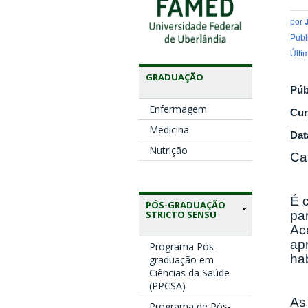
por
Publ
Últi
GRADUAÇÃO
Púb
Enfermagem
Cur
Medicina
Dat
Nutrição
Ca
É 
PÓS-GRADUAÇÃO
pa
STRICTO SENSU
Ac
ap
Programa Pós-
ha
graduação em
Ciências da Saúde
(PPCSA)
As
Programa de Pós-