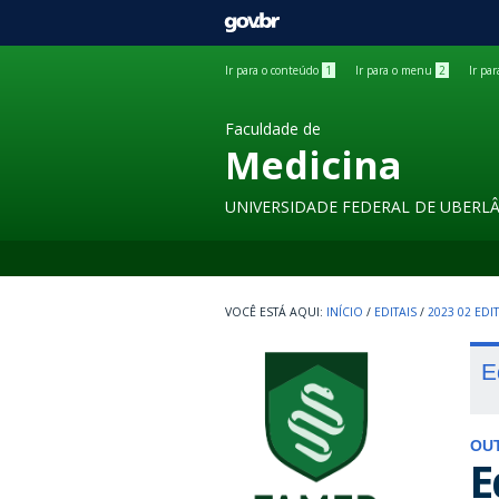
GOVBR
Ir para o conteúdo
1
Ir para o menu
2
Ir pa
Faculdade de
Medicina
UNIVERSIDADE FEDERAL DE UBERL
INÍCIO
/
EDITAIS
/
2023 02 ED
E
OU
E