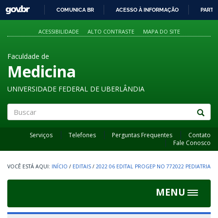
GOVBR
COMUNICA BR
ACESSO À INFORMAÇÃO
PARTI
IR
PARA
ACESSIBILIDADE
ALTO CONTRASTE
MAPA DO SITE
O
CONTEÚDO
Faculdade de
Medicina
UNIVERSIDADE FEDERAL DE UBERLÂNDIA
Buscar
Serviços
Telefones
Perguntas Frequentes
Contato
Fale Conosco
INÍCIO
/
EDITAIS
/
2022 06 EDITAL PROGEP NO 772022 PEDIATRIA
MENU
Toggle
navigat