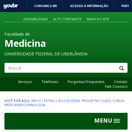
GOVBR
COMUNICA BR
ACESSO À INFORMAÇÃO
PARTI
IR
PARA
ACESSIBILIDADE
ALTO CONTRASTE
MAPA DO SITE
O
CONTEÚDO
Faculdade de
Medicina
UNIVERSIDADE FEDERAL DE UBERLÂNDIA
Buscar
Serviços
Telefones
Perguntas Frequentes
Contato
Fale Conosco
INÍCIO
/
EDITAIS
/
2022 06 EDITAL PROGEP NO 722022 CLINICA
MEDICAENDOCRINOLOGIA
MENU
Toggle
navigat