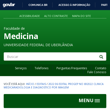
GOVBR
COMUNICA BR
ACESSO À INFORMAÇÃO
PARTI
IR
PARA
ACESSIBILIDADE
ALTO CONTRASTE
MAPA DO SITE
O
CONTEÚDO
Faculdade de
Medicina
UNIVERSIDADE FEDERAL DE UBERLÂNDIA
Buscar
Serviços
Telefones
Perguntas Frequentes
Contato
Fale Conosco
INÍCIO
/
EDITAIS
/
2022 06 EDITAL PROGEP NO 692022 CLINICA
MEDICARADIOLOGIA E DIAGNOSTICO POR IMAGEM
MENU
Toggle
navigat