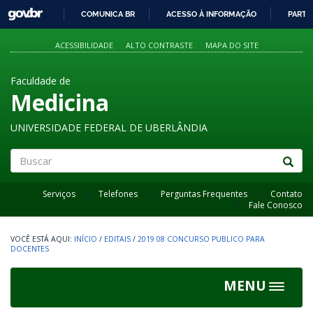
GOVBR
COMUNICA BR
ACESSO À INFORMAÇÃO
PARTI
IR
PARA
ACESSIBILIDADE
ALTO CONTRASTE
MAPA DO SITE
O
CONTEÚDO
Faculdade de
Medicina
UNIVERSIDADE FEDERAL DE UBERLÂNDIA
Buscar
Serviços
Telefones
Perguntas Frequentes
Contato
Fale Conosco
INÍCIO
/
EDITAIS
/
2019 08 CONCURSO PUBLICO PARA
DOCENTES
MENU
Toggle
navigat